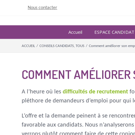
Skip
Nous contacter
to
content
Accueil
ESPACE CANDIDAT
ACCUEIL
/
CONSEILS CANDIDATS
,
TOUS
/
Comment améliorer son empl
COMMENT AMÉLIORER S
A l’heure où les
difficultés de recrutement
fo
pléthore de demandeurs d’emploi pour qui le r
L’offre et la demande peinent à se rencontre
favorable aux candidats. Nous n’analyserons 
verrons plutôt comment faire de cette conj