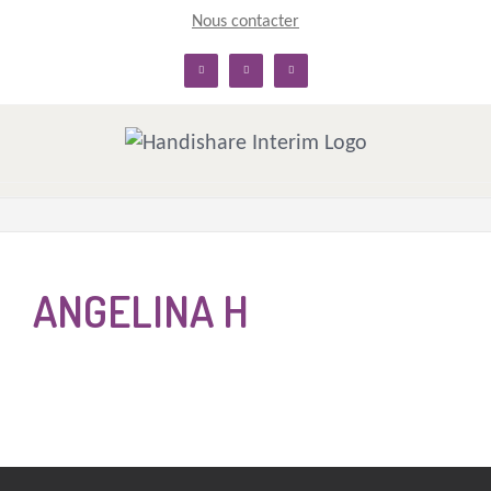
Skip
Nous contacter
to
linkedin
facebook
twitter
content
ANGELINA H