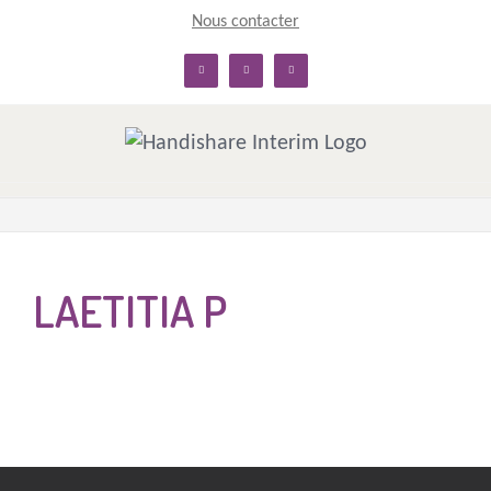
Skip
Nous contacter
to
linkedin
facebook
twitter
content
LAETITIA P