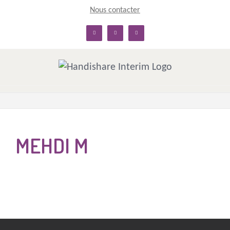
Skip
Nous contacter
to
linkedin
facebook
twitter
content
MEHDI M