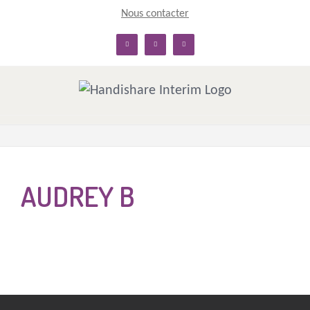
Skip
Nous contacter
to
linkedin
facebook
twitter
content
AUDREY B