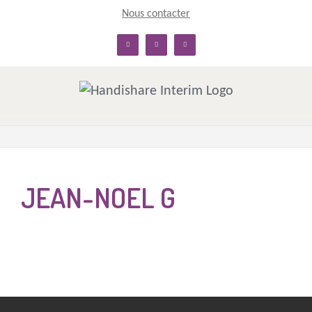
Skip
Nous contacter
to
linkedin
facebook
twitter
content
JEAN-NOEL G