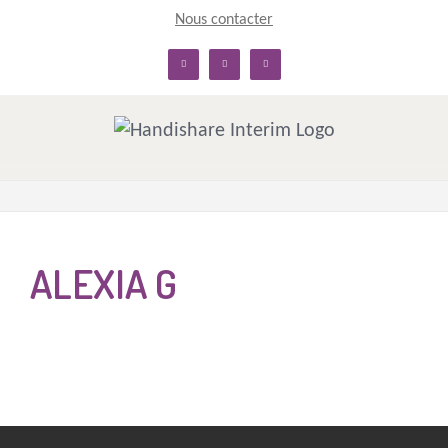
Skip
Nous contacter
to
linkedin
facebook
twitter
content
ALEXIA G