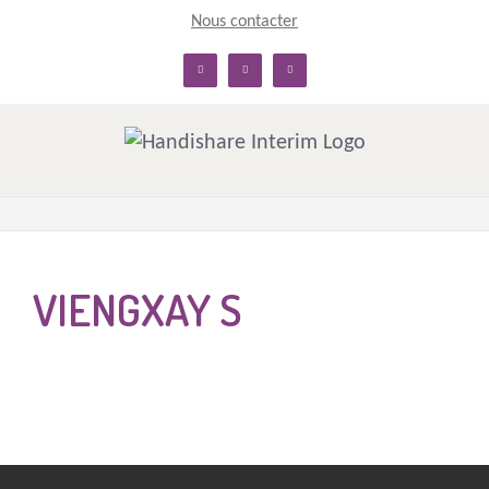
Skip
Nous contacter
to
linkedin
facebook
twitter
content
VIENGXAY S