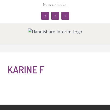
Skip
Nous contacter
to
linkedin
facebook
twitter
content
KARINE F