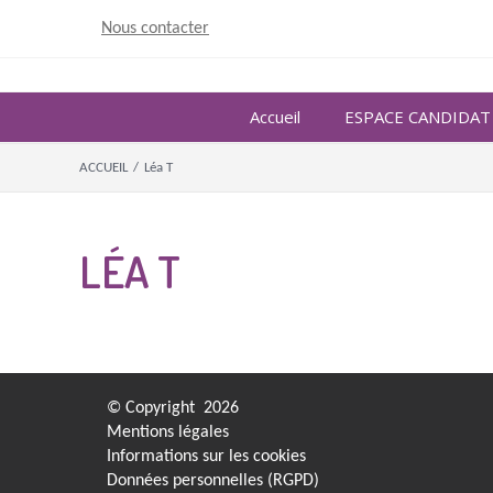
Skip
Nous contacter
to
content
Accueil
ESPACE CANDIDAT
ACCUEIL
/
Léa T
LÉA T
© Copyright
2026
Mentions légales
Informations sur les cookies
Données personnelles (RGPD)