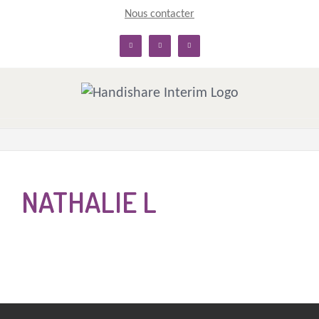
Skip
Nous contacter
to
linkedin
facebook
twitter
content
NATHALIE L