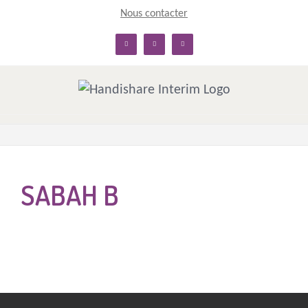
Skip
Nous contacter
to
linkedin
facebook
twitter
content
SABAH B