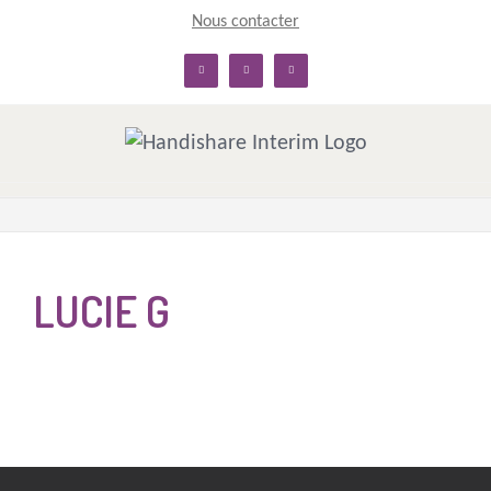
Skip
Nous contacter
to
linkedin
facebook
twitter
content
LUCIE G