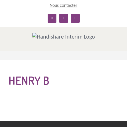
Skip
Nous contacter
to
linkedin
facebook
twitter
content
HENRY B