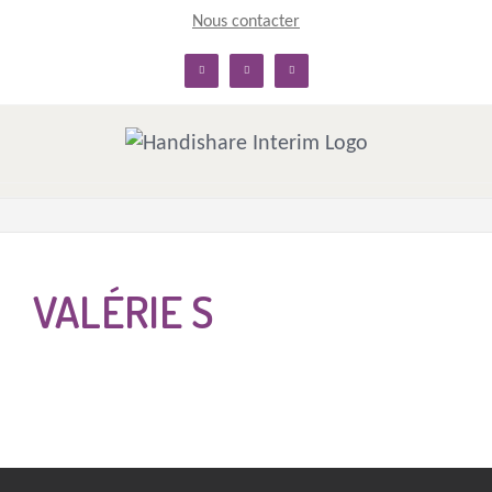
Skip
Nous contacter
to
linkedin
facebook
twitter
content
VALÉRIE S