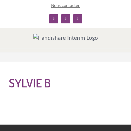
Skip
Nous contacter
to
linkedin
facebook
twitter
content
SYLVIE B