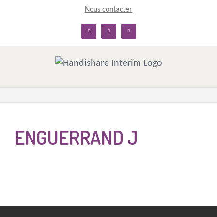
Skip
Nous contacter
to
linkedin
facebook
twitter
content
ENGUERRAND J