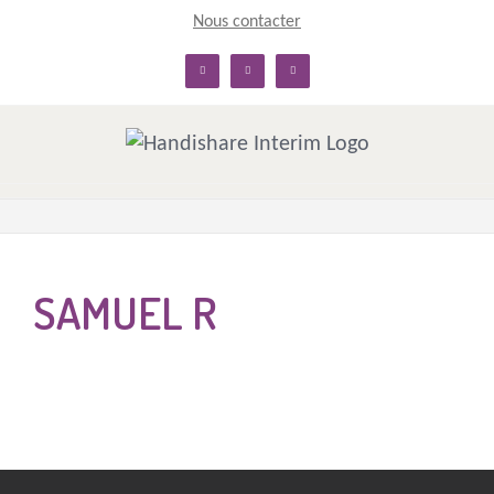
Skip
Nous contacter
to
linkedin
facebook
twitter
content
SAMUEL R