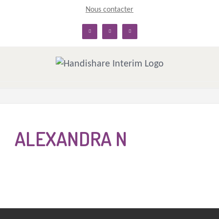
Skip
Nous contacter
to
linkedin
facebook
twitter
content
ALEXANDRA N