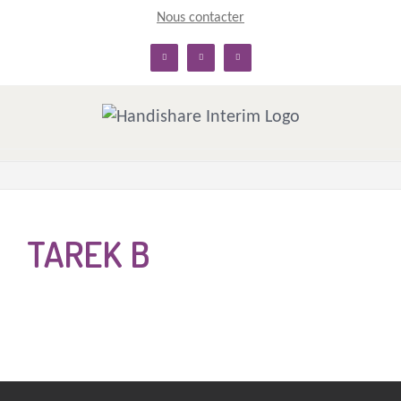
Skip
Nous contacter
to
linkedin
facebook
twitter
content
TAREK B