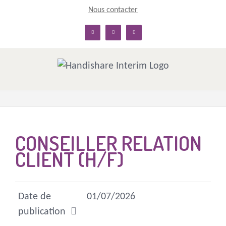
Skip
Nous contacter
to
linkedin
facebook
twitter
content
CONSEILLER RELATION
CLIENT (H/F)
Date de
01/07/2026
publication