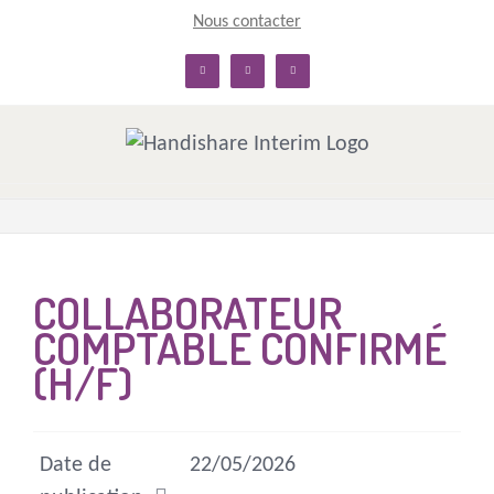
Skip
Nous contacter
to
linkedin
facebook
twitter
content
COLLABORATEUR
COMPTABLE CONFIRMÉ
(H/F)
Date de
22/05/2026